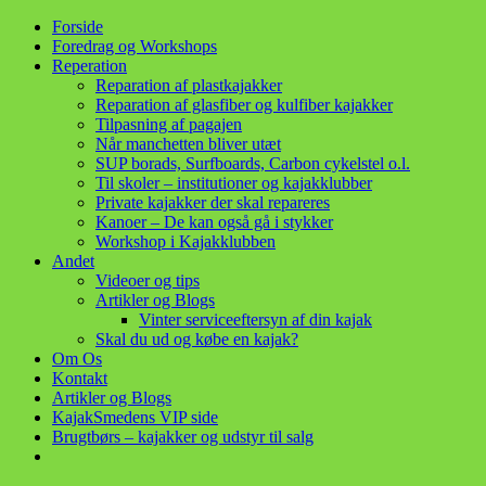
Skip
Forside
to
Foredrag og Workshops
content
Reperation
Reparation af plastkajakker
Reparation af glasfiber og kulfiber kajakker
Tilpasning af pagajen
Når manchetten bliver utæt
SUP borads, Surfboards, Carbon cykelstel o.l.
Til skoler – institutioner og kajakklubber
Private kajakker der skal repareres
Kanoer – De kan også gå i stykker
Workshop i Kajakklubben
Andet
Videoer og tips
Artikler og Blogs
Vinter serviceeftersyn af din kajak
Skal du ud og købe en kajak?
Om Os
Kontakt
Artikler og Blogs
KajakSmedens VIP side
Brugtbørs – kajakker og udstyr til salg