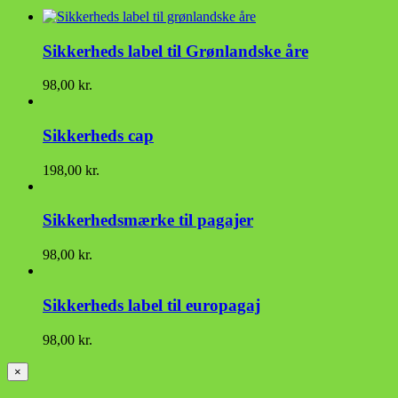
Sikkerheds label til Grønlandske åre
98,00
kr.
Sikkerheds cap
198,00
kr.
Sikkerhedsmærke til pagajer
98,00
kr.
Sikkerheds label til europagaj
98,00
kr.
Close
×
product
quick