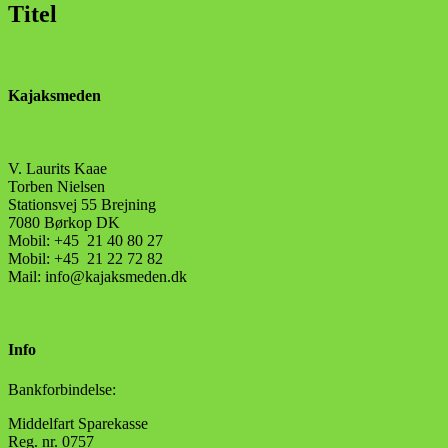
Titel
view
Kajaksmeden
V. Laurits Kaae
Torben Nielsen
Stationsvej 55 Brejning
7080 Børkop DK
Mobil: +45 21 40 80 27
Mobil: +45 21 22 72 82
Mail: info@kajaksmeden.dk
Info
Bankforbindelse:
Middelfart Sparekasse
Reg. nr. 0757