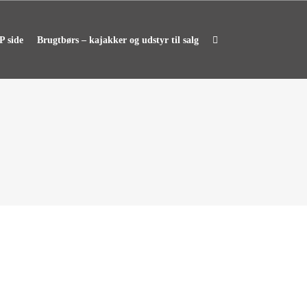
 side
Brugtbørs – kajakker og udstyr til salg