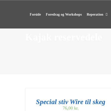
Skip
to
content
Forside
Foredrag og Workshops
Reperation
Kajak reservedele
Special stiv Wire til skeg
76,00
kr.