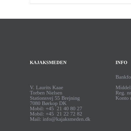
KAJAKSMEDEN
INFO
Bankfo
V. Laurits Kaae
Middel
Torben Nielsen
Reg. nr
Stationsvej 55 Brejning
Konto 
7080 Børkop DK
Mobil: +45 21 40 80 27
Mobil: +45 21 22 72 82
Mail: info@kajaksmeden.dk