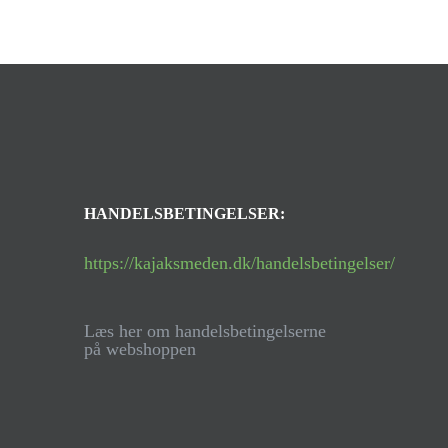
HANDELSBETINGELSER:
https://kajaksmeden.dk/handelsbetingelser/
Læs her om handelsbetingelserne
på webshoppen