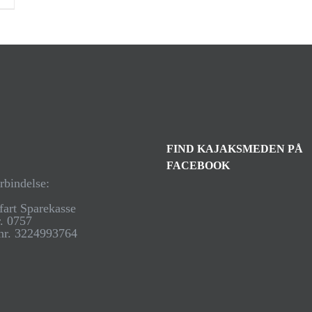
FIND KAJAKSMEDEN PÅ
FACEBOOK
rbindelse:
fart Sparekasse
. 0757
nr. 3224993764