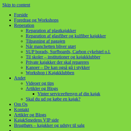
Skip to content
Forside
Foredrag og Workshops
Reperation
Reparation af plastkajakker
Reparation af glasfiber og kulfiber kajakker
Tilpasning af pagajen
Når manchetten bliver utæt
SUP borads, Surfboards, Carbon cykelstel o.l.
Til skoler – institutioner og kajakklubber
Private kajakker der skal repareres
Kanoer – De kan også gå i stykker
Workshop i Kajakklubben
Andet
Videoer og tips
Artikler og Blogs
Vinter serviceeftersyn af din kajak
Skal du ud og købe en kajak?
Om Os
Kontakt
Artikler og Blogs
KajakSmedens VIP side
Brugtbørs – kajakker og udstyr til salg