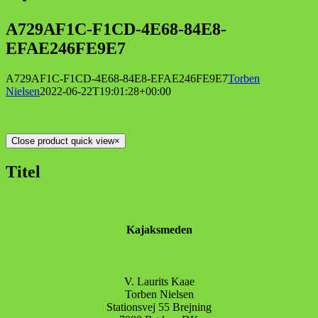
A729AF1C-F1CD-4E68-84E8-
EFAE246FE9E7
A729AF1C-F1CD-4E68-84E8-EFAE246FE9E7
Torben
Nielsen
2022-06-22T19:01:28+00:00
Close product quick view
×
Titel
Kajaksmeden
V. Laurits Kaae
Torben Nielsen
Stationsvej 55 Brejning