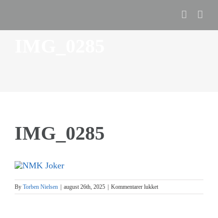
Skip
to
content
IMG_0285
IMG_0285
til
By
Torben Nielsen
|
august 26th, 2025
|
Kommentarer lukket
IMG_0285