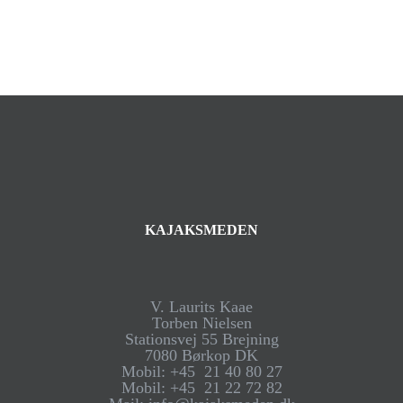
KAJAKSMEDEN
V. Laurits Kaae
Torben Nielsen
Stationsvej 55 Brejning
7080 Børkop DK
Mobil: +45 21 40 80 27
Mobil: +45 21 22 72 82