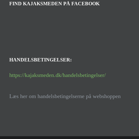
FIND KAJAKSMEDEN PÅ FACEBOOK
HANDELSBETINGELSER:
https://kajaksmeden.dk/handelsbetingelser/
Læs her om handelsbetingelserne på webshoppen